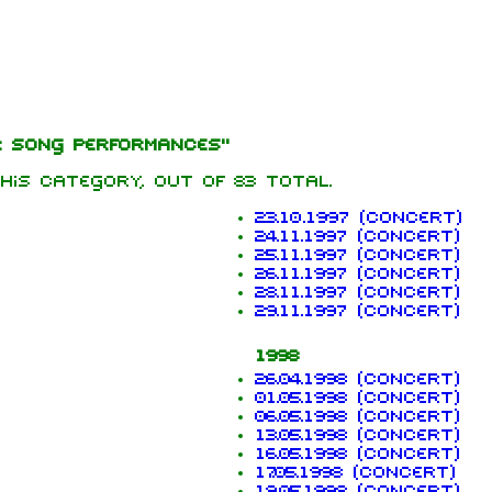
Print
ir song performances"
mbers
his category, out of 83 total.
Perm
hard Kruspe
23.10.1997 (concert)
Get sh
24.11.1997 (concert)
er Riedel
25.11.1997 (concert)
istoph
26.11.1997 (concert)
neider
28.11.1997 (concert)
29.11.1997 (concert)
 Lindemann
1998
l Landers
26.04.1998 (concert)
istian
01.05.1998 (concert)
enz
06.05.1998 (concert)
13.05.1998 (concert)
16.05.1998 (concert)
17.05.1998 (concert)
19.05.1998 (concert)