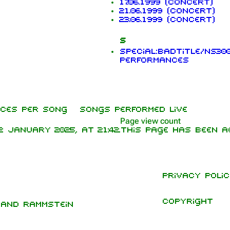
17.06.1999 (concert)
21.06.1999 (concert)
23.06.1999 (concert)
S
Special:Badtitle/NS300
performances
ces per song
Songs performed live
Page view count
 January 2025, at 21:42.
This page has been a
Privacy polic
Copyright
band Rammstein