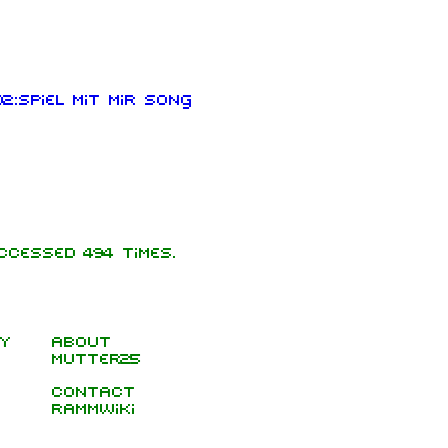
2:Spiel mit mir song
ccessed 494 times.
y
About
Mutter25
Contact
RammWiki