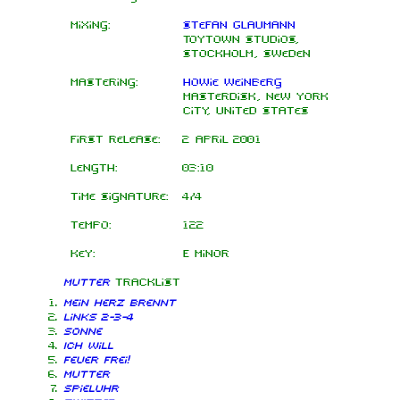
Mixing:
Stefan Glaumann
Toytown Studios,
Stockholm, Sweden
Mastering:
Howie Weinberg
Masterdisk, New York
City, United States
First release:
2 April 2001
Length:
03:10
Time signature:
4/4
Tempo:
122
Key:
E minor
Mutter
tracklist
Mein Herz brennt
Links 2-3-4
Sonne
Ich will
Feuer frei!
Mutter
Spieluhr