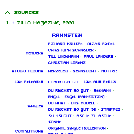
Sources
↑
Zillo magazine, 2001
Rammstein
Richard Kruspe
·
Oliver Riedel
·
Christoph Schneider
·
Members
Till Lindemann
·
Paul Landers
·
Christian Lorenz
Studio albums
Herzeleid
·
Sehnsucht
·
Mutter
Live releases
Rammstein Life
·
Live aus Berlin
Du riechst so gut
·
Seemann
·
Engel
·
Engel (Fan‑Edition)
·
Du hast
·
Das Modell
·
Singles
Du riechst so gut '98
·
Stripped
·
Sehnsucht
·
Asche zu Asche
·
Sonne
Original Single Kollektion
·
Compilations