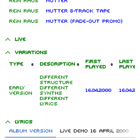
Rein raus
Mutter
0
Rein raus
Mutter 8-Track Tape
0
Rein raus
Mutter (Fade-out Promo)
0
Live
Variations
First
Last
Type
Description
played
played
Different
structure
Early
Different
16.04.2000
16.04.20
version
synths
Different
lyrics
Lyrics
Album version
Live demo 16 April 2000