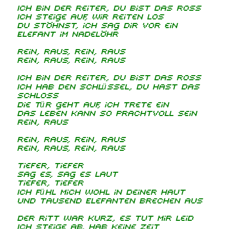
Ich bin der Reiter, du bist das Ross
Ich steige auf, wir reiten los
Du stöhnst, ich sag dir vor ein
Elefant im Nadelöhr
Rein, raus, rein, raus
Rein, raus, rein, raus
Ich bin der Reiter, du bist das Ross
Ich hab den Schlüssel, du hast das
Schloss
Die Tür geht auf, ich trete ein
Das Leben kann so prachtvoll sein
Rein, raus
Rein, raus, rein, raus
Rein, raus, rein, raus
Tiefer, tiefer
Sag es, sag es laut
Tiefer, tiefer
Ich fühl mich wohl in deiner Haut
Und tausend Elefanten brechen aus
Der Ritt war kurz, es tut mir leid
Ich steige ab, hab keine Zeit