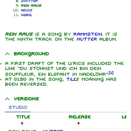
Zwitter
Rein raus
Adios
Nebel
Rein raus
is a song by
Rammstein
. It is
the ninth track on the
Mutter
album.
Background
A first draft of the lyrics included the
line "Du stöhnst und ich bin dein
[
1
]
Souffleur, ein Elefant im Nadelöhr".
At 01:50 in the song,
Till
's moaning has
been reversed.
Versions
Studio
Title
Release
Le