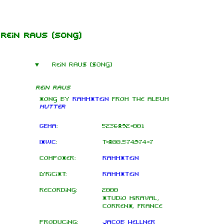
Jump to content
Rein raus
(song)
Rein raus (song)
Rein raus
Song by
Rammstein
from the
album
Mutter
GEMA
:
5236892-001
ISWC
:
T-800.574.974-7
Composer:
Rammstein
Lyricist:
Rammstein
Recording:
2000
Studio Miraval,
Correns, France
Producing:
Jacob Hellner