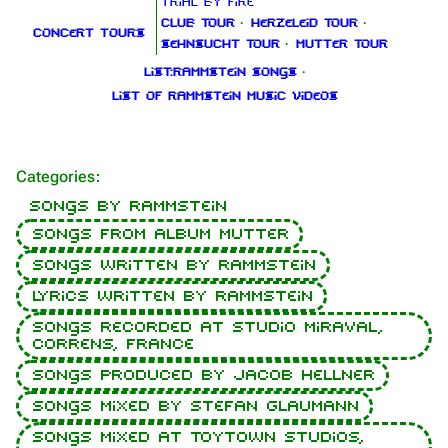
Trial By Fire
Club Tour
·
Herzeleid Tour
·
Concert tours
Sehnsucht Tour
·
Mutter Tour
List:Rammstein songs
·
List of Rammstein music videos
Categories
:
Songs by Rammstein
Songs from album Mutter
Songs written by Rammstein
Lyrics written by Rammstein
Songs recorded at Studio Miraval,
Correns, France
Songs produced by Jacob Hellner
1.6K
9
270.9K
Songs mixed by Stefan Glaumann
Songs mixed at Toytown Studios,