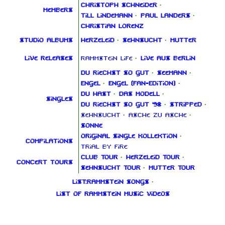
Christoph Schneider
·
Members
Till Lindemann
·
Paul Landers
·
Christian Lorenz
Studio albums
Herzeleid
·
Sehnsucht
·
Mutter
Live releases
Rammstein Life
·
Live aus Berlin
Du riechst so gut
·
Seemann
·
Engel
·
Engel (Fan‑Edition)
·
Du hast
·
Das Modell
·
Singles
Du riechst so gut '98
·
Stripped
·
Sehnsucht
·
Asche zu Asche
·
Sonne
Original Single Kollektion
·
Compilations
Trial By Fire
Club Tour
·
Herzeleid Tour
·
Concert tours
Sehnsucht Tour
·
Mutter Tour
List:Rammstein songs
·
List of Rammstein music videos