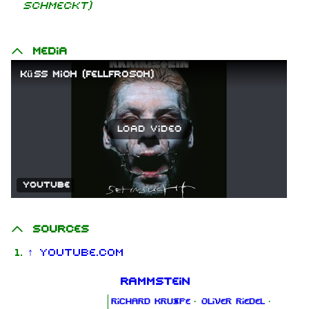
schmeckt)
Media
Küss mich (Fellfrosch)
Load video
YouTube
Sources
↑
YouTube.com
Rammstein
Richard Kruspe
·
Oliver Riedel
·