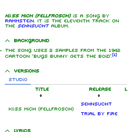
Küss mich (Fellfrosch)
is a song by
Rammstein
. It is the eleventh track on
the
Sehnsucht
album.
Background
The song uses 2 samples from the 1942
[
1
]
cartoon “Bugs Bunny Gets the Boid”.
Versions
Studio
Title
Release
Le
Sehnsucht
Küss mich (Fellfrosch)
Trial By Fire
Lyrics