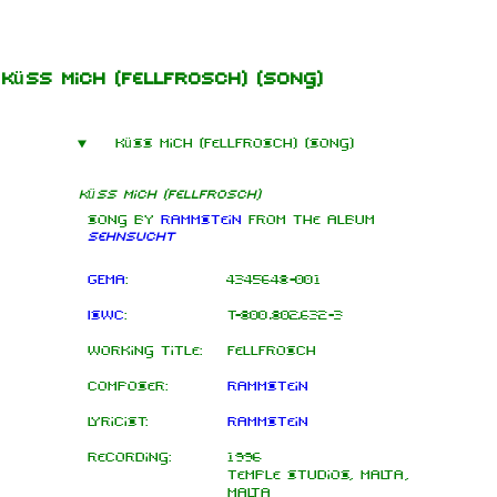
Jump to content
Küss mich
(Fellfrosch) (song)
Küss mich (Fellfrosch) (song)
Küss mich (Fellfrosch)
Song by
Rammstein
from the
album
Sehnsucht
GEMA
:
4345648-001
ISWC
:
T-800.802.632-3
Working title:
Fellfrosch
Composer:
Rammstein
Lyricist:
Rammstein
Recording:
1996
Temple Studios, Malta,
Malta