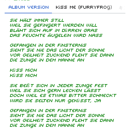
Album version
Kiss Me (Furryfrog)
キス
Sie hält immer still
(
Weil sie gefingert werden will
H
Bläht sich auf im dürren Gras
Das feuchte Äugelein wird nass
Gefangen in der Finsternis
Sieht sie nie das Licht der Sonne
Vor Geilheit zuckend fleht sie dann
Die Zunge in dem Manne an
Küss mich
Küss mich
Sie beißt sich in jeder Zunge fest
Weil sie sich gern lecken lässt
Doch weil es etwas bitter schmeckt
Wird sie selten nur geküsst, ja
Gefangen in der Finsternis
Sieht sie nie das Licht der Sonne
Vor Geilheit zuckend fleht sie dann
Die Zunge in dem Manne an