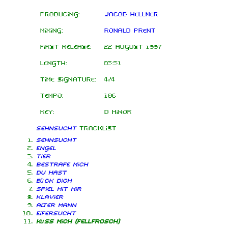
Producing:
Jacob Hellner
Mixing:
Ronald Prent
First release:
22 August 1997
Length:
03:31
Time signature:
4/4
Tempo:
106
Key:
D minor
Sehnsucht
tracklist
Sehnsucht
Engel
Tier
Bestrafe mich
Du hast
Bück dich
Spiel mit mir
Klavier
Alter Mann
Eifersucht
Küss mich (Fellfrosch)